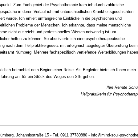
spunkt. Zum Fachgebiet der Psychotherapie kam ich durch zahlreiche
spräche in deren Verlauf ich mit unterschiedlichen Krankheitsgeschichten
iert wurde. Ich erhielt umfangreiche Einblicke in die psychischen und
eitlichen Probleme der Menschen. Ich erkannte, dass meine menschliche
hme nicht ausreicht und professionelles Wissen notwendig ist um
licher helfen zu können. So absolvierte ich eine psychotherapeutische
ng nach dem Heilpraktikergesetz mit erfolgreich abgelegter Überprüfung beim
eitsamt Nürnberg. Mehrere fachspezifisch vertiefende Weiterbildungen haben
ildlich betrachtet dem Beginn einer Reise. Als Begleiter biete ich Ihnen mein
fahrung an, für ein Stück des Weges den SIE gehen.
Ihre Renate Schu
Heilpraktikerin für Psychotherap
ürnberg, Johannisstraße 15 - Tel. 0911 37780880 - info@mind-soul-psychothe